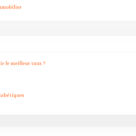
mmobilier
r le meilleur taux ?
diabétiques