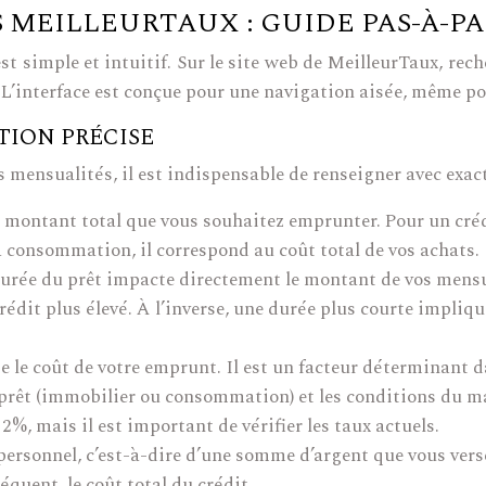
MEILLEURTAUX : GUIDE PAS-À-PA
 simple et intuitif. Sur le site web de MeilleurTaux, recher
. L’interface est conçue pour une navigation aisée, même pou
TION PRÉCISE
s mensualités, il est indispensable de renseigner avec exac
 montant total que vous souhaitez emprunter. Pour un crédi
a consommation, il correspond au coût total de vos achats.
durée du prêt impacte directement le montant de vos mensu
crédit plus élevé. À l’inverse, une durée plus courte impli
le coût de votre emprunt. Il est un facteur déterminant dan
u prêt (immobilier ou consommation) et les conditions du m
2%, mais il est important de vérifier les taux actuels.
personnel, c’est-à-dire d’une somme d’argent que vous verse
quent, le coût total du crédit.